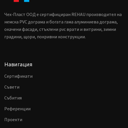
Чех-Пласт ООД е сертифициран REHAU производител на
немска PVC дограма и богата гама алуминиева дограма,
окачени фасади, стъклени pvc врати и витрини, зимни
градини, щори, покривни конструкции.
Навигация
Сертификати
Съвети
Събития
Референции
Проекти