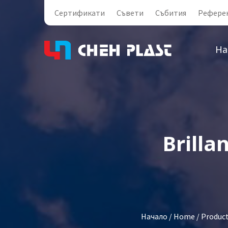
Сертификати
Съвети
Събития
Рефере
На
Brilla
Начало
/
Home
/
Produc