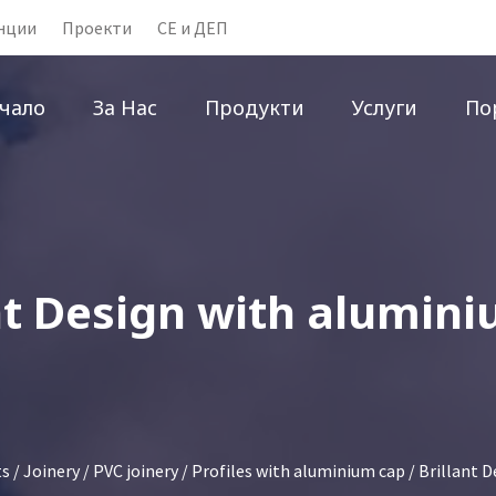
нции
Проекти
CE и ДЕП
чало
За Нас
Продукти
Услуги
По
nt Design with alumin
ts
/
Joinery
/
PVC joinery
/
Profiles with aluminium cap
/ Brillant 