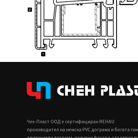
Чех-Пласт ООД е сертифициран REHAU
производител на немска PVC дограма и богата га
алуминиева дограма, окачени фасади, стъклени p