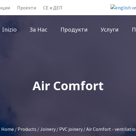
нции
Проекти
CE и ДЕП
Inizio
За Нас
Продукти
Услуги
П
Air Comfort
/
Home
/
Products
/
Joinery
/
PVC joinery
/ Air Comfort - ventilati