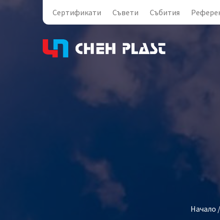
Сертификати
Съвети
Събития
Рефере
Начало