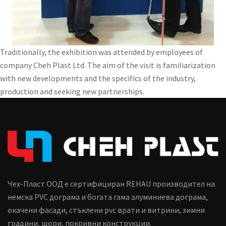
Traditionally, the exhibition was attended by employees of
company Cheh Plast Ltd. The aim of the visit is familiarization
with new developments and the specifics of the industry,
production and seeking new partnerships.
Чех-Пласт ООД е сертифициран REHAU производител на
немска PVC дограма и богата гама алуминиева дограма,
окачени фасади, стъклени pvc врати и витрини, зимни
градини, щори, покривни конструкции.